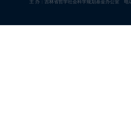
主 办：吉林省哲学社会科学规划基金办公室 电话(传真)：