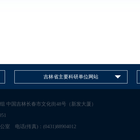
吉林省主要科研单位网站
组 中国吉林长春市文化街48号（新发大厦）
51
话(传真)：(0431)88904012